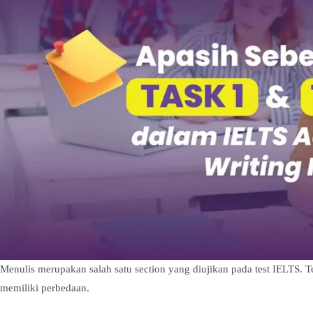
Menulis merupakan salah satu section yang diujikan pada test IELTS. 
memiliki perbedaan.