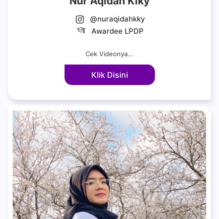
Nur Aqidah Kiky
@nuraqidahkky
Awardee LPDP
Cek Videonya...
Klik Disini