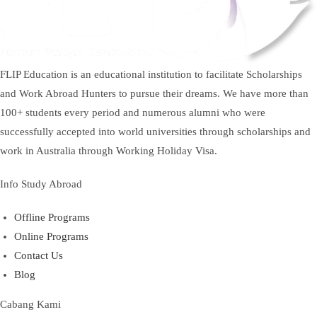
FLIP Education is an educational institution to facilitate Scholarships
and Work Abroad Hunters to pursue their dreams. We have more than
100+ students every period and numerous alumni who were
successfully accepted into world universities through scholarships and
work in Australia through Working Holiday Visa.
Info Study Abroad
Offline Programs
Online Programs
Contact Us
Blog
Cabang Kami