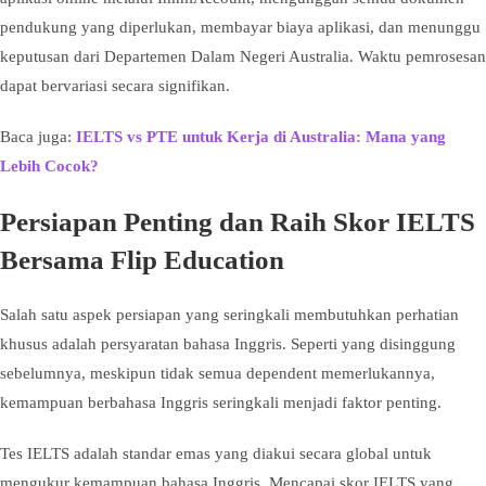
pendukung yang diperlukan, membayar biaya aplikasi, dan menunggu
keputusan dari Departemen Dalam Negeri Australia. Waktu pemrosesan
dapat bervariasi secara signifikan.
Baca juga:
IELTS vs PTE untuk Kerja di Australia: Mana yang
Lebih Cocok?
Persiapan Penting dan Raih Skor IELTS
Bersama Flip Education
Salah satu aspek persiapan yang seringkali membutuhkan perhatian
khusus adalah persyaratan bahasa Inggris. Seperti yang disinggung
sebelumnya, meskipun tidak semua dependent memerlukannya,
kemampuan berbahasa Inggris seringkali menjadi faktor penting.
Tes IELTS adalah standar emas yang diakui secara global untuk
mengukur kemampuan bahasa Inggris. Mencapai skor IELTS yang