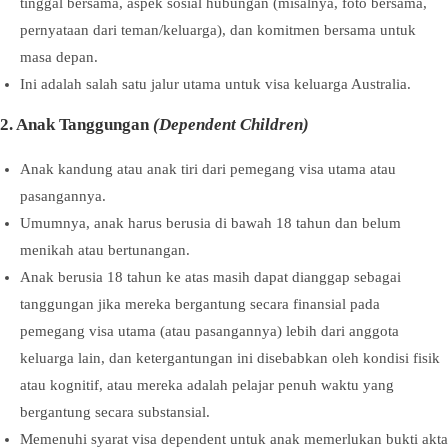
tinggal bersama, aspek sosial hubungan (misalnya, foto bersama,
pernyataan dari teman/keluarga), dan komitmen bersama untuk
masa depan.
Ini adalah salah satu jalur utama untuk visa keluarga Australia.
2. Anak Tanggungan
(Dependent Children)
Anak kandung atau anak tiri dari pemegang visa utama atau
pasangannya.
Umumnya, anak harus berusia di bawah 18 tahun dan belum
menikah atau bertunangan.
Anak berusia 18 tahun ke atas masih dapat dianggap sebagai
tanggungan jika mereka bergantung secara finansial pada
pemegang visa utama (atau pasangannya) lebih dari anggota
keluarga lain, dan ketergantungan ini disebabkan oleh kondisi fisik
atau kognitif, atau mereka adalah pelajar penuh waktu yang
bergantung secara substansial.
Memenuhi syarat visa dependent untuk anak memerlukan bukti akta