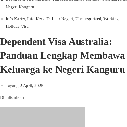
Negeri Kanguru
Info Karier
,
Info Kerja Di Luar Negeri
,
Uncategorized
,
Working
Holiday Visa
Dependent Visa Australia:
Panduan Lengkap Membawa
Keluarga ke Negeri Kanguru
Tayang
2 April, 2025
Di tulis oleh :