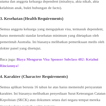
utama dan anggota keluarga dependent (misalnya, akta nikah, akta
kelahiran anak, bukti hubungan de facto).
3. Kesehatan (Health Requirements)
Semua anggota keluarga yang mengajukan visa, termasuk dependent,
harus memenuhi standar kesehatan minimum yang ditetapkan oleh
pemerintah Australia. Ini biasanya melibatkan pemeriksaan medis oleh
dokter panel yang disetujui.
Baca juga:
Biaya Mengurus Visa Sponsor Subclass 482: Ketahui
Rinciannya!
4. Karakter (Character Requirements)
Semua aplikan berusia 16 tahun ke atas harus memenuhi persyaratan
karakter. Ini biasanya melibatkan penyediaan Surat Keterangan Catatan
Kepolisian (SKCK) atau dokumen setara dari negara tempat mereka