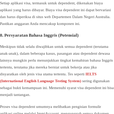
Setiap aplikasi visa, termasuk untuk dependent, dikenakan biaya
aplikasi yang harus dibayar. Biaya visa dependent ini dapat bervariasi
dan harus diperiksa di situs web Departemen Dalam Negeri Australia.
Pastikan anggaran Anda mencakup komponen ini.
8. Persyaratan Bahasa Inggris (Potensial)
Meskipun tidak selalu diwajibkan untuk semua dependent (terutama
anak-anak), dalam beberapa kasus, pasangan atau dependent dewasa
lainnya mungkin perlu menunjukkan tingkat kemahiran bahasa Inggris
tertentu, terutama jika mereka berniat untuk bekerja atau jika
disyaratkan oleh jenis visa utama tertentu. Tes seperti
IELTS
(International English Language Testing System)
sering digunakan
sebagai bukti kemampuan ini. Memenuhi syarat visa dependent ini bisa
menjadi tantangan.
Proses visa dependent umumnya melibatkan pengisian formulir
aplikasi online melalui ImmiAccount, mengunggah semua dokumen