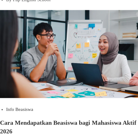
Info Beasiswa
Cara Mendapatkan Beasiswa bagi Mahasiswa Aktif
2026