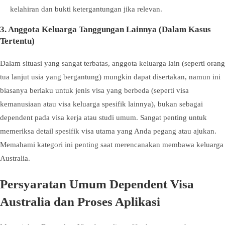
kelahiran dan bukti ketergantungan jika relevan.
3. Anggota Keluarga Tanggungan Lainnya (Dalam Kasus
Tertentu)
Dalam situasi yang sangat terbatas, anggota keluarga lain (seperti orang
tua lanjut usia yang bergantung) mungkin dapat disertakan, namun ini
biasanya berlaku untuk jenis visa yang berbeda (seperti visa
kemanusiaan atau visa keluarga spesifik lainnya), bukan sebagai
dependent pada visa kerja atau studi umum. Sangat penting untuk
memeriksa detail spesifik visa utama yang Anda pegang atau ajukan.
Memahami kategori ini penting saat merencanakan membawa keluarga
Australia.
Persyaratan Umum Dependent Visa
Australia dan Proses Aplikasi