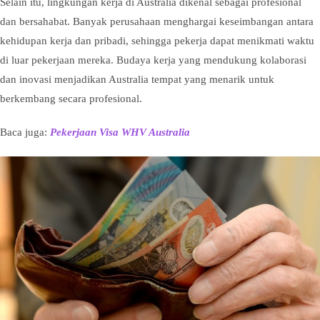
Selain itu, lingkungan kerja di Australia dikenal sebagai profesional
dan bersahabat. Banyak perusahaan menghargai keseimbangan antara
kehidupan kerja dan pribadi, sehingga pekerja dapat menikmati waktu
di luar pekerjaan mereka. Budaya kerja yang mendukung kolaborasi
dan inovasi menjadikan Australia tempat yang menarik untuk
berkembang secara profesional.
Baca juga:
Pekerjaan Visa WHV Australia