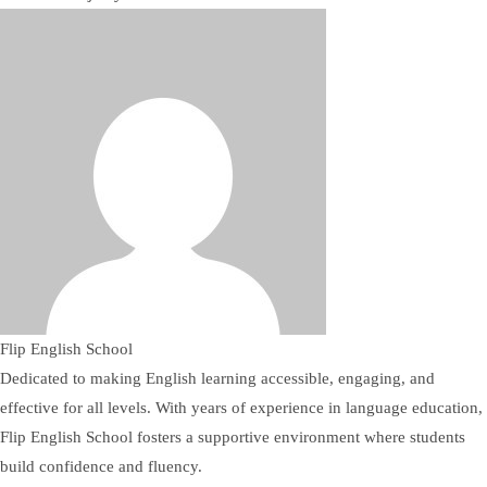
Flip English School
Dedicated to making English learning accessible, engaging, and
effective for all levels. With years of experience in language education,
Flip English School fosters a supportive environment where students
build confidence and fluency.