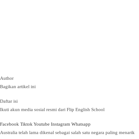
Author
Bagikan artikel ini
Daftar isi
Ikuti akun media sosial resmi dari Flip English School
Facebook
Tiktok
Youtube
Instagram
Whatsapp
Australia telah lama dikenal sebagai salah satu negara paling menarik