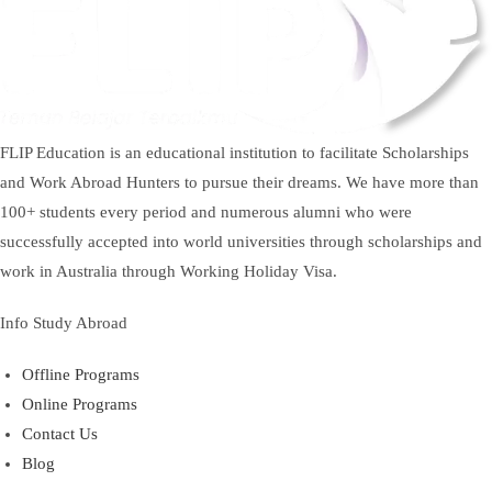
FLIP Education is an educational institution to facilitate Scholarships
and Work Abroad Hunters to pursue their dreams. We have more than
100+ students every period and numerous alumni who were
successfully accepted into world universities through scholarships and
work in Australia through Working Holiday Visa.
Info Study Abroad
Offline Programs
Online Programs
Contact Us
Blog