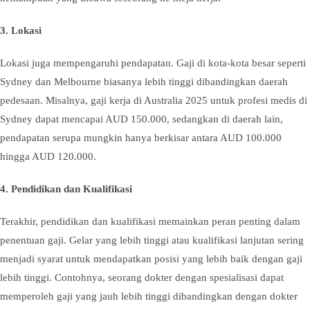
3.
Lokasi
Lokasi juga mempengaruhi pendapatan. Gaji di kota-kota besar seperti
Sydney dan Melbourne biasanya lebih tinggi dibandingkan daerah
pedesaan. Misalnya, gaji kerja di Australia 2025 untuk profesi medis di
Sydney dapat mencapai AUD 150.000, sedangkan di daerah lain,
pendapatan serupa mungkin hanya berkisar antara AUD 100.000
hingga AUD 120.000.
4.
Pendidikan dan Kualifikasi
Terakhir, pendidikan dan kualifikasi memainkan peran penting dalam
penentuan gaji. Gelar yang lebih tinggi atau kualifikasi lanjutan sering
menjadi syarat untuk mendapatkan posisi yang lebih baik dengan gaji
lebih tinggi. Contohnya, seorang dokter dengan spesialisasi dapat
memperoleh gaji yang jauh lebih tinggi dibandingkan dengan dokter