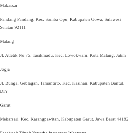
Makassar
Pandang Pandang, Kec. Somba Opu, Kabupaten Gowa, Sulawesi
Selatan 92111
Malang
Jl. Atletik No.75, Tasikmadu, Kec. Lowokwaru, Kota Malang, Jatim
Jogja
Jl. Bunga, Geblagan, Tamantirto, Kec. Kasihan, Kabupaten Bantul,
DIY
Garut
Mekarsari, Kec. Karangpawitan, Kabupaten Garut, Jawa Barat 44182