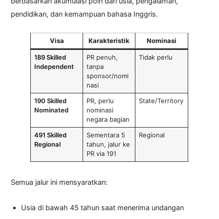
berdasarkan akumulasi poin dari usia, pengalaman,
pendidikan, dan kemampuan bahasa Inggris.
Visa
Karakteristik
Nominasi
189 Skilled
PR penuh,
Tidak perlu
Independent
tanpa
sponsor/nomi
nasi
190 Skilled
PR, perlu
State/Territory
Nominated
nominasi
negara bagian
491 Skilled
Sementara 5
Regional
Regional
tahun, jalur ke
PR via 191
Semua jalur ini mensyaratkan:
Usia di bawah 45 tahun saat menerima undangan