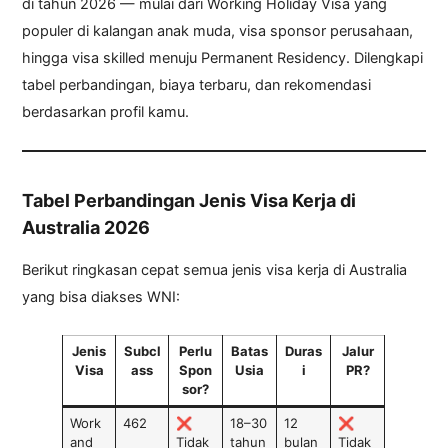
di tahun 2026 — mulai dari Working Holiday Visa yang
populer di kalangan anak muda, visa sponsor perusahaan,
hingga visa skilled menuju Permanent Residency. Dilengkapi
tabel perbandingan, biaya terbaru, dan rekomendasi
berdasarkan profil kamu.
Tabel Perbandingan Jenis Visa Kerja di
Australia 2026
Berikut ringkasan cepat semua jenis visa kerja di Australia
yang bisa diakses WNI:
Jenis
Subcl
Perlu
Batas
Duras
Jalur
Visa
ass
Spon
Usia
i
PR?
sor?
Work
462
❌
18–30
12
❌
and
Tidak
tahun
bulan
Tidak