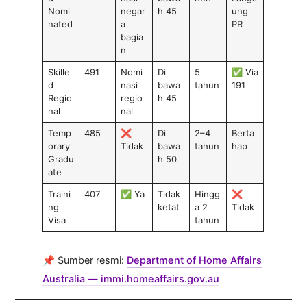
Nomi
negar
h 45
ung
nated
a
PR
bagia
n
Skille
491
Nomi
Di
5
✅ Via
d
nasi
bawa
tahun
191
Regio
regio
h 45
nal
nal
Temp
485
❌
Di
2–4
Berta
orary
Tidak
bawa
tahun
hap
Gradu
h 50
ate
Traini
407
✅ Ya
Tidak
Hingg
❌
ng
ketat
a 2
Tidak
Visa
tahun
📌 Sumber resmi:
Department of Home Affairs
Australia — immi.homeaffairs.gov.au