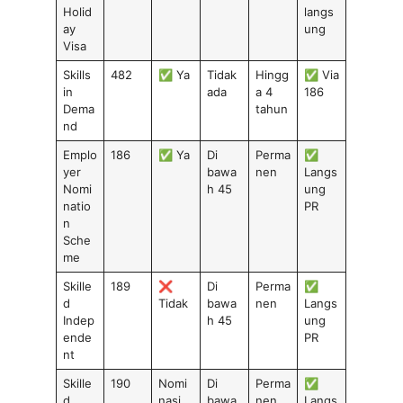
Holid
langs
ay
ung
Visa
Skills
482
✅ Ya
Tidak
Hingg
✅ Via
in
ada
a 4
186
Dema
tahun
nd
Emplo
186
✅ Ya
Di
Perma
✅
yer
bawa
nen
Langs
Nomi
h 45
ung
natio
PR
n
Sche
me
Skille
189
❌
Di
Perma
✅
d
Tidak
bawa
nen
Langs
Indep
h 45
ung
ende
PR
nt
Skille
190
Nomi
Di
Perma
✅
d
nasi
bawa
nen
Langs