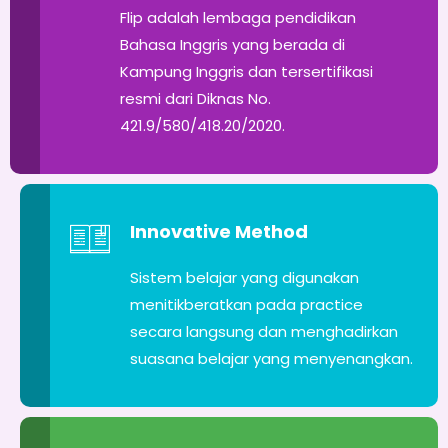
Flip adalah lembaga pendidikan
Bahasa Inggris yang berada di
Kampung Inggris dan tersertifikasi
resmi dari Diknas No.
421.9/580/418.20/2020.
Innovative Method
Sistem belajar yang digunakan
menitikberatkan pada practice
secara langsung dan menghadirkan
suasana belajar yang menyenangkan.