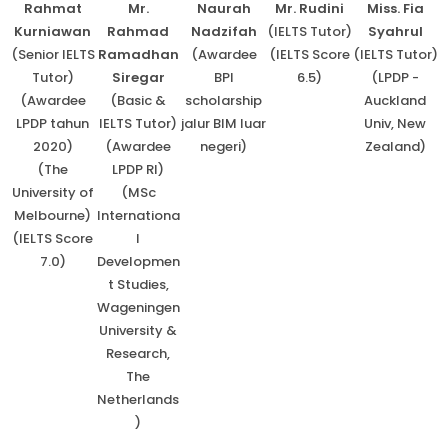
Rahmat
Mr.
Naurah
Mr. Rudini
Miss. Fia
Kurniawan
Rahmad
Nadzifah
(IELTS Tutor)
Syahrul
(Senior IELTS
Ramadhan
(Awardee
(IELTS Score
(IELTS Tutor)
Tutor)
Siregar
BPI
6.5)
(LPDP -
(
(Awardee
(Basic &
scholarship
Auckland
LPDP tahun
IELTS Tutor)
jalur BIM luar
Univ, New
(
2020)
(Awardee
negeri)
Zealand)
(The
LPDP RI)
University of
(MSc
Melbourne)
Internationa
(IELTS Score
l
7.0)
Developmen
t Studies,
Wageningen
University &
Research,
The
Netherlands
)