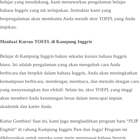
belajar yang mendukung, kami menawarkan pengalaman belajar
bahasa Inggris yang tak terlupakan. Instruktur kami yang
berpengalaman akan membantu Anda meraih skor TOEFL yang Anda
impikan.
Manfaat Kursus TOEFL di Kampung Inggris
Belajar di Kampung Inggris bukan sekadar kursus bahasa Inggris
biasa. Ini adalah pengalaman yang akan mengubah cara Anda
berbicara dan berpikir dalam bahasa Inggris. Anda akan meningkatkan
kemampuan berbicara, mendengar, membaca, dan menulis dengan cara
yang menyenangkan dan efektif. Selain itu, skor TOEFL yang tinggi
akan memberi Anda keuntungan besar dalam mencapai impian
akademik dan karier Anda.
Kabar Gembira! Saat ini, kami juga menghadirkan program baru “FLIP
English” di cabang Kampung Inggris Pare dan Jogja! Program ini
dikhususkan untuk mereka yang ingin menguasai bahasa Inggris