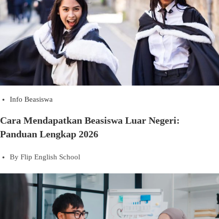
Info Beasiswa
Cara Mendapatkan Beasiswa Luar Negeri:
Panduan Lengkap 2026
By
Flip English School