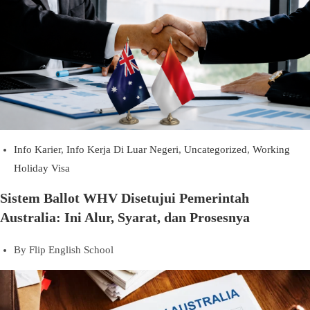
Info Karier
,
Info Kerja Di Luar Negeri
,
Uncategorized
,
Working
Holiday Visa
Sistem Ballot WHV Disetujui Pemerintah
Australia: Ini Alur, Syarat, dan Prosesnya
By
Flip English School