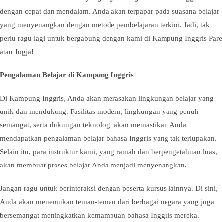
dengan cepat dan mendalam. Anda akan terpapar pada suasana belajar
yang menyenangkan dengan metode pembelajaran terkini. Jadi, tak
perlu ragu lagi untuk bergabung dengan kami di Kampung Inggris Pare
atau Jogja!
Pengalaman Belajar di Kampung Inggris
Di Kampung Inggris, Anda akan merasakan lingkungan belajar yang
unik dan mendukung. Fasilitas modern, lingkungan yang penuh
semangat, serta dukungan teknologi akan memastikan Anda
mendapatkan pengalaman belajar bahasa Inggris yang tak terlupakan.
Selain itu, para instruktur kami, yang ramah dan berpengetahuan luas,
akan membuat proses belajar Anda menjadi menyenangkan.
Jangan ragu untuk berinteraksi dengan peserta kursus lainnya. Di sini,
Anda akan menemukan teman-teman dari berbagai negara yang juga
bersemangat meningkatkan kemampuan bahasa Inggris mereka.