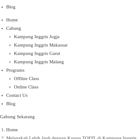
Blog
Home
Cabang
Kampung Inggris Jogja
Kampung Inggris Makassar
Kampung Inggris Garut
Kampung Inggris Malang
Programs
Offline Class
Online Class
Contact Us
Blog
Gabung Sekarang
Home
Melangkah Lebih Jauh dengan Kursus TOEFL di Kampung Inggris