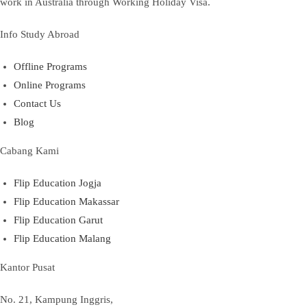
work in Australia through Working Holiday Visa.
Info Study Abroad
Offline Programs
Online Programs
Contact Us
Blog
Cabang Kami
Flip Education Jogja
Flip Education Makassar
Flip Education Garut
Flip Education Malang
Kantor Pusat
No. 21, Kampung Inggris,