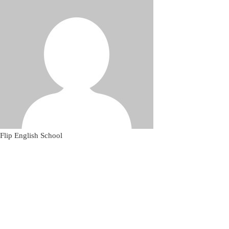
Flip English School