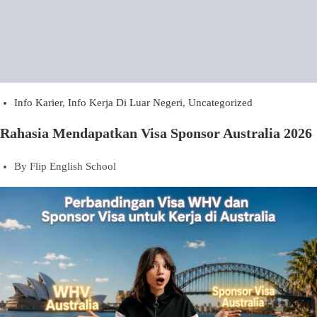
Info Karier
,
Info Kerja Di Luar Negeri
,
Uncategorized
Rahasia Mendapatkan Visa Sponsor Australia 2026
By
Flip English School