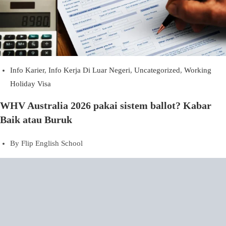
Info Karier
,
Info Kerja Di Luar Negeri
,
Uncategorized
,
Working
Holiday Visa
WHV Australia 2026 pakai sistem ballot? Kabar
Baik atau Buruk
By
Flip English School