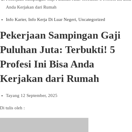
Anda Kerjakan dari Rumah
Info Karier
,
Info Kerja Di Luar Negeri
,
Uncategorized
Pekerjaan Sampingan Gaji
Puluhan Juta: Terbukti! 5
Profesi Ini Bisa Anda
Kerjakan dari Rumah
Tayang
12 September, 2025
Di tulis oleh :