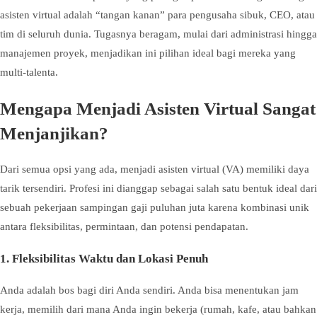
asisten virtual adalah “tangan kanan” para pengusaha sibuk, CEO, atau
tim di seluruh dunia. Tugasnya beragam, mulai dari administrasi hingga
manajemen proyek, menjadikan ini pilihan ideal bagi mereka yang
multi-talenta.
Mengapa Menjadi Asisten Virtual Sangat
Menjanjikan?
Dari semua opsi yang ada, menjadi asisten virtual (VA) memiliki daya
tarik tersendiri. Profesi ini dianggap sebagai salah satu bentuk ideal dari
sebuah pekerjaan sampingan gaji puluhan juta karena kombinasi unik
antara fleksibilitas, permintaan, dan potensi pendapatan.
1. Fleksibilitas Waktu dan Lokasi Penuh
Anda adalah bos bagi diri Anda sendiri. Anda bisa menentukan jam
kerja, memilih dari mana Anda ingin bekerja (rumah, kafe, atau bahkan