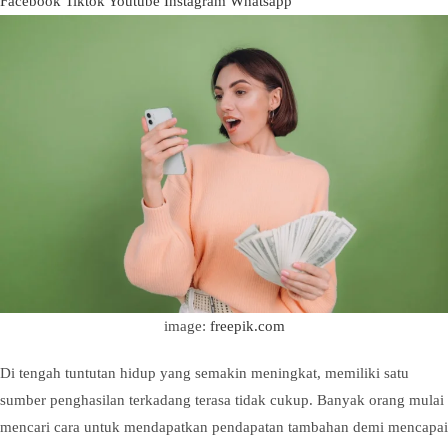
Facebook
Tiktok
Youtube
Instagram
Whatsapp
image:
freepik.com
Di tengah tuntutan hidup yang semakin meningkat, memiliki satu
sumber penghasilan terkadang terasa tidak cukup. Banyak orang mulai
mencari cara untuk mendapatkan pendapatan tambahan demi mencapai