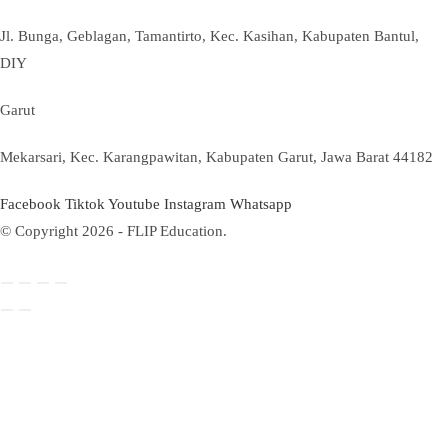
Jl. Bunga, Geblagan, Tamantirto, Kec. Kasihan, Kabupaten Bantul,
DIY
Garut
Mekarsari, Kec. Karangpawitan, Kabupaten Garut, Jawa Barat 44182
Facebook
Tiktok
Youtube
Instagram
Whatsapp
© Copyright 2026 - FLIP Education.