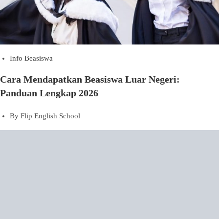
Info Beasiswa
Cara Mendapatkan Beasiswa Luar Negeri:
Panduan Lengkap 2026
By
Flip English School