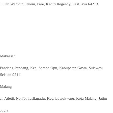
Jl. Dr. Wahidin, Pelem, Pare, Kediri Regency, East Java 64213
Makassar
Pandang Pandang, Kec. Somba Opu, Kabupaten Gowa, Sulawesi
Selatan 92111
Malang
Jl. Atletik No.75, Tasikmadu, Kec. Lowokwaru, Kota Malang, Jatim
Jogja