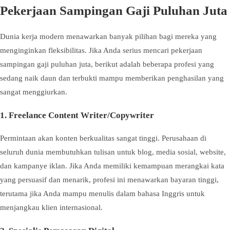
Pekerjaan Sampingan Gaji Puluhan Juta
Dunia kerja modern menawarkan banyak pilihan bagi mereka yang
menginginkan fleksibilitas. Jika Anda serius mencari pekerjaan
sampingan gaji puluhan juta, berikut adalah beberapa profesi yang
sedang naik daun dan terbukti mampu memberikan penghasilan yang
sangat menggiurkan.
1. Freelance Content Writer/Copywriter
Permintaan akan konten berkualitas sangat tinggi. Perusahaan di
seluruh dunia membutuhkan tulisan untuk blog, media sosial, website,
dan kampanye iklan. Jika Anda memiliki kemampuan merangkai kata
yang persuasif dan menarik, profesi ini menawarkan bayaran tinggi,
terutama jika Anda mampu menulis dalam bahasa Inggris untuk
menjangkau klien internasional.