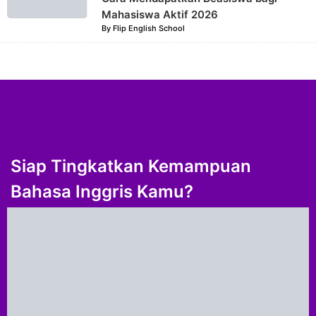
Mahasiswa Aktif 2026
By
Flip English School
Siap Tingkatkan Kemampuan
Bahasa Inggris Kamu?
Bergabung dengan ribuan pelajar yang sudah percaya
pada Flip English School. Belajar lebih menyenangkan,
efektif, dan terstruktur.
Gabung Sekarang