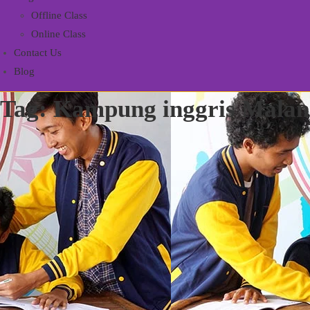
Offline Class
Online Class
Contact Us
Blog
Tag:
Kampung inggris Malan