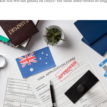
atkan SDUWH dan gimana sih caraya? Yuk simak artikel berikut ini hingg