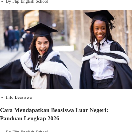
By
Flip English School
Info Beasiswa
Cara Mendapatkan Beasiswa Luar Negeri:
Panduan Lengkap 2026
By
Flip English School