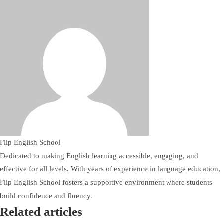
Flip English School
Dedicated to making English learning accessible, engaging, and
effective for all levels. With years of experience in language education,
Flip English School fosters a supportive environment where students
build confidence and fluency.
Related articles