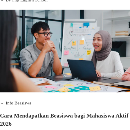
Info Beasiswa
Cara Mendapatkan Beasiswa bagi Mahasiswa Aktif
2026