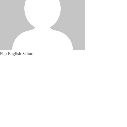
Flip English School