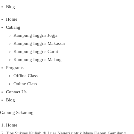
Blog
Home
Cabang
Kampung Inggris Jogja
Kampung Inggris Makassar
Kampung Inggris Garut
Kampung Inggris Malang
Programs
Offline Class
Online Class
Contact Us
Blog
Gabung Sekarang
Home
Tips Sukses Kuliah di Luar Negeri untuk Masa Depan Gemilang