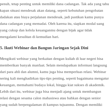
penuh, tetap penting untuk memiliki dana cadangan. Tak ada yang tahu
kapan situasi mendesak akan datang, seperti kebutuhan pengobatan
dadakan atau biaya perjalanan mendesak, jadi pastikan kamu punya
dana cadangan yang memadai. Oleh karena itu, siapkan modal uang
yang cukup dan kelola keuanganmu dengan bijak agar tidak
mengalami kesulitan di kemudian hari.
5. Ikuti Webinar dan Bangun Jaringan Sejak Dini
Mengikuti webinar yang berkaitan dengan kuliah di luar negeri bisa
memberikan banyak manfaat. Selain mendapatkan informasi langsung
dari para ahli dan alumni, kamu juga bisa memperluas relasi. Webinar
sering kali menghadirkan tips-tips penting, seperti bagaimana mengatur
keuangan, memahami budaya lokal, hingga kiat sukses di akademik.
Lebih dari itu, webinar juga bisa menjadi ajang untuk membangun
relasi dengan sesama calon mahasiswa atau bahkan dengan senior
yang sudah berpengalaman di kampus tujuanmu. Dengan memiliki