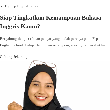
By
Flip English School
Siap Tingkatkan Kemampuan Bahasa
Inggris Kamu?
Bergabung dengan ribuan pelajar yang sudah percaya pada Flip
English School. Belajar lebih menyenangkan, efektif, dan terstruktur.
Gabung Sekarang