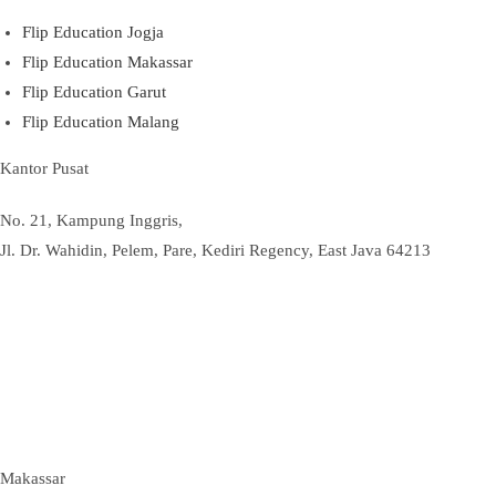
Flip Education Jogja
Flip Education Makassar
Flip Education Garut
Flip Education Malang
Kantor Pusat
No. 21, Kampung Inggris,
Jl. Dr. Wahidin, Pelem, Pare, Kediri Regency, East Java 64213
Makassar