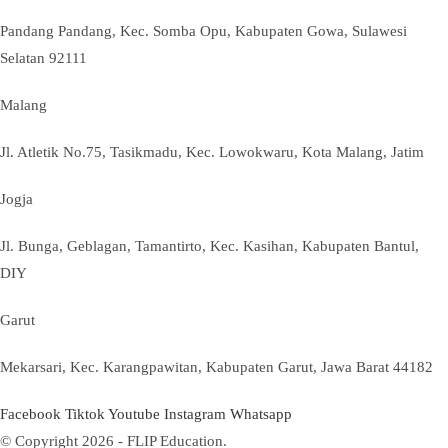
Pandang Pandang, Kec. Somba Opu, Kabupaten Gowa, Sulawesi
Selatan 92111
Malang
Jl. Atletik No.75, Tasikmadu, Kec. Lowokwaru, Kota Malang, Jatim
Jogja
Jl. Bunga, Geblagan, Tamantirto, Kec. Kasihan, Kabupaten Bantul,
DIY
Garut
Mekarsari, Kec. Karangpawitan, Kabupaten Garut, Jawa Barat 44182
Facebook
Tiktok
Youtube
Instagram
Whatsapp
© Copyright 2026 - FLIP Education.