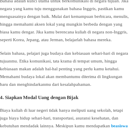
Bahasa adalah kunci utama untuk berkomunikasi di negara tujuan. Jika
negara yang kamu tuju menggunakan bahasa Inggris, pastikan kamu
menguasainya dengan baik. Mulai dari kemampuan berbicara, menulis,
hingga memahami aksen lokal yang mungkin berbeda dengan yang
biasa kamu dengar. Jika kamu berencana kuliah di negara non-Inggris,
seperti Korea, Jepang, atau Jerman, belajarlah bahasa mereka.
Selain bahasa, pelajari juga budaya dan kebiasaan sehari-hari di negara
tujuanmu. Etika komunikasi, tata krama di tempat umum, hingga
kebiasaan makan adalah hal-hal penting yang perlu kamu ketahui.
Memahami budaya lokal akan membantumu diterima di lingkungan
baru dan menghindarkanmu dari kesalahpahaman.
4. Siapkan Modal Uang dengan Bijak
Biaya kuliah di luar negeri tidak hanya meliputi uang sekolah, tetapi
juga biaya hidup sehari-hari, transportasi, asuransi kesehatan, dan
kebutuhan mendadak lainnya. Meskipun kamu mendapatkan
beasiswa